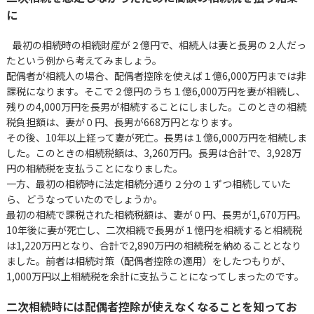
に
最初の相続時の相続財産が２億円で、相続人は妻と長男の２人だっ
たという例から考えてみましょう。
配偶者が相続人の場合、配偶者控除を使えば１億6,000万円までは非
課税になります。そこで２億円のうち１億6,000万円を妻が相続し、
残りの4,000万円を長男が相続することにしました。このときの相続
税負担額は、妻が０円、長男が668万円となります。
その後、10年以上経って妻が死亡。長男は１億6,000万円を相続しま
した。このときの相続税額は、3,260万円。長男は合計で、3,928万
円の相続税を支払うことになりました。
一方、最初の相続時に法定相続分通り２分の１ずつ相続していた
ら、どうなっていたのでしょうか。
最初の相続で課税された相続税額は、妻が０円、長男が1,670万円。
10年後に妻が死亡し、二次相続で長男が１憶円を相続すると相続税
は1,220万円となり、合計で2,890万円の相続税を納めることとなり
ました。前者は相続対策（配偶者控除の適用）をしたつもりが、
1,000万円以上相続税を余計に支払うことになってしまったのです。
二次相続時には配偶者控除が使えなくなることを知ってお