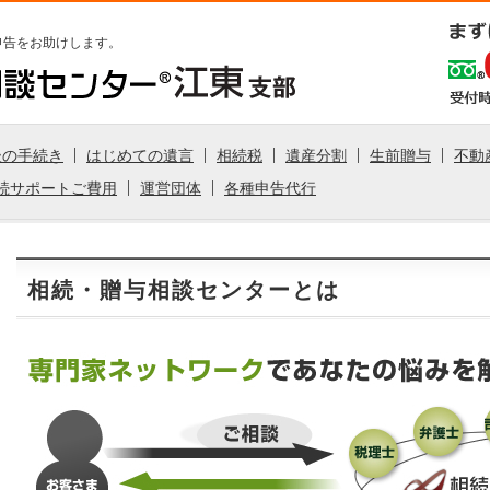
申告をお助けします。
後の手続き
はじめての遺言
相続税
遺産分割
生前贈与
不動
続サポートご費用
運営団体
各種申告代行
相続・贈与相談センターとは