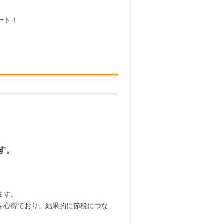
ート！
す。
ます。
を心得ており、結果的に節税につな