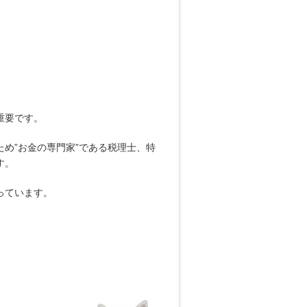
。
重要です。
め”お金の専門家”である税理士、特
す。
っています。