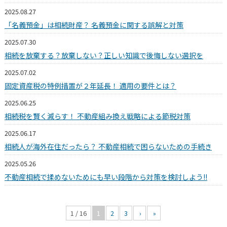
2025.08.27
「名義預金」は相続財産？ 名義預金に関する誤解と対策
2025.07.30
相続を放棄する？放棄しない？正しい知識で後悔しない選択を
2025.07.02
固定資産税の特例措置が２年延長！ 適用の要件とは？
2025.06.25
相続税を賢く減らす！ 不動産組み換え戦略による節税対策
2025.06.17
相続人が海外在住だったら？ 不動産相続で困らないための手続き
2025.05.26
不動産相続で揉めないためにも早い段階から対策を検討しよう!!
1 / 16
1
2
3
›
»