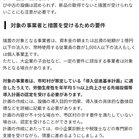
び中古の設備は認められず、新品の取得でないと措置が受けられな
いことにも注意が必要です。
対象の事業者と措置を受けるための要件
措置の対象となる事業者は、資本金の額または出資の総額が１億円
以下の法人か、常時使用する従業員の数が1,000人以下の法人もしく
は個人事業主です。
ただし、大企業の子会社など、一定の要件に該当する事業者は対象
外となる場合があります。
対象の事業者は、市町村が策定している「導入促進基本計画」に適
合したうえで、労働生産性を年平均５
%
以上向上させる先端設備等
導入計画の認定を受ける必要があります。
計画の作成には、設備の導入目的や効果、導入後の具体的な数値目
標などを詳細に記載する必要があります。
計画の内容が不十分な場合や、市区村の示す要件を満たしていない
場合は、認定を受けることができません。
計画の作成にあたっては、中小企業診断士や税理士などの専門家の
支援を受けながら、慎重に進めるようにしましょう。