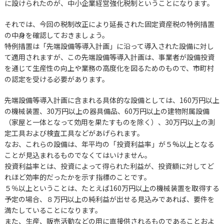
に設けられたのが、中小企業経営強化税制ということになります。
それでは、今回の税制改正により延長された固定資産税の特例措置
の中身を確認しておきましょう。
特例措置は「先端設備等導入計画」に沿って導入された設備に対し
て適用されますが、この先端設備等導入計画は、事業者が設備投資
を通じて生産性の向上や業務の高度化を図るためのもので、市町村
の認定を受ける必要があります。
先端設備等導入計画に含まれる具体的な設備としては、160万円以上
の機械装置、30万円以上の器具備品、60万円以上の建物附属設備
（家屋と一体となって効用を果たすものを除く）、30万円以上の測
定工具および検査工具などがあげられます。
なお、これらの設備は、年平均の「投資利益率」が５%以上となる
ことが見込まれるものでなくてはいけません。
投資利益率とは、投資によって得られた利益が、投資額に対してど
れほど効率的だったかを示す指標のことです。
５％以上ということは、たとえば160万円以上の機械装置を取得する
予定の場合、８万円以上の純利益が出せる見込みであれば、要件を
満たしていることになります。
また、生産、販売活動などの用に直接供されるものであることおよ