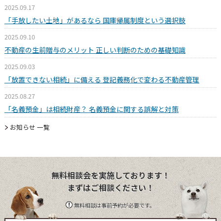
2025.09.17
「手放したい土地」があるなら 国庫帰属制度という選択肢
2025.09.10
不動産の生前贈与のメリット 正しい判断のための基礎知識
2025.09.03
「放置できない相続」に備える 登記義務化で変わる不動産管理
2025.08.27
「名義預金」は相続財産？ 名義預金に関する誤解と対策
お知らせ 一覧
無料相談会を実施しております！
まずはご相談ください！
無料相談は事前予約が必要です。