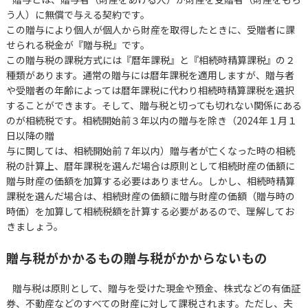
う人）に無償で与える契約です。
この贈与により個人が個人から財産を取得したときに、受贈者に課
せられる税金が『贈与税』です。
この贈与税の課税方式には『暦年課税』と『相続時精算課税』の２
種類があります。通常の贈与には暦年課税を適用しますが、贈与者
や受贈者の年齢によっては暦年課税に代わり相続時精算課税を選択
することができます。そして、贈与税と切っても切れない関係にある
のが相続税です。相続開始前３年以内の贈与を除き（2024年１月１
日以降の贈
与に関しては、相続開始前７年以内）贈与者が亡くなった時の相続
税の計算上、暦年課税を選んだ場合は原則として相続財産の価額に
贈与財産の価額を加算する必要はありません。しかし、相続時精算
課税を選んだ場合は、相続財産の価額に贈与財産の価額（贈与時の
時価）を加算して相続税額を計算する必要があるので、理解してお
きましょう。
贈与税がかかるもの贈与税がかからないもの
贈与税は原則として、贈与を受けた現金や預金、株式などの有価証
券、不動産などのすべての財産に対して課税されます。ただし、夫