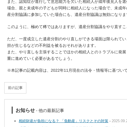
また、認知症が進行して意思能力を欠いた相続人が成年後見人を選
場合、親と未成年の子どもが同時に相続人になった場合で、未成年
産分割協議に参加していた場合にも、遺産分割協議は無効になりま
このように、極めて稀ではありますが、遺産分割協議をやり直すこ
ただ、一度成立した遺産分割のやり直しができる場面は限られてい
担が生じるなどの不利益を被るおそれがあります。
また、やり直しを主張することでほかの相続人とのトラブルに発展
重に進めていく必要があるでしょう。
※本記事の記載内容は、2022年11月現在の法令・情報等に基づい
前の記事
お知らせ
- 他の最新記事
相続財産が負担になる？ 「負動産」リスクとその対策
-
2025.09.