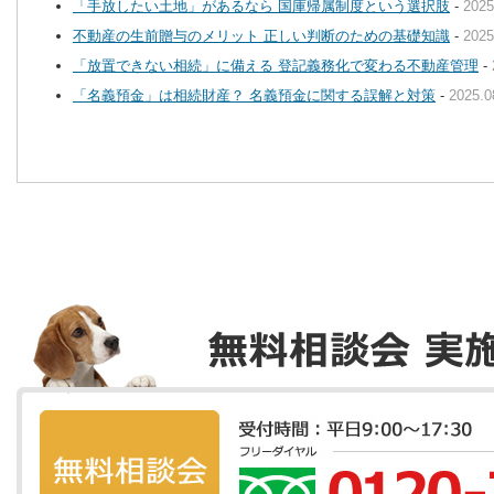
「手放したい土地」があるなら 国庫帰属制度という選択肢
-
2025
不動産の生前贈与のメリット 正しい判断のための基礎知識
-
2025
「放置できない相続」に備える 登記義務化で変わる不動産管理
-
「名義預金」は相続財産？ 名義預金に関する誤解と対策
-
2025.0