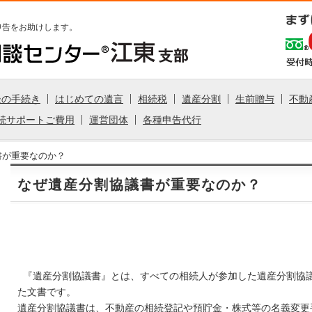
申告をお助けします。
後の手続き
はじめての遺言
相続税
遺産分割
生前贈与
不動
続サポートご費用
運営団体
各種申告代行
書が重要なのか？
なぜ遺産分割協議書が重要なのか？
『遺産分割協議書』とは、すべての相続人が参加した遺産分割協
た文書です。
遺産分割協議書は、不動産の相続登記や預貯金・株式等の名義変更