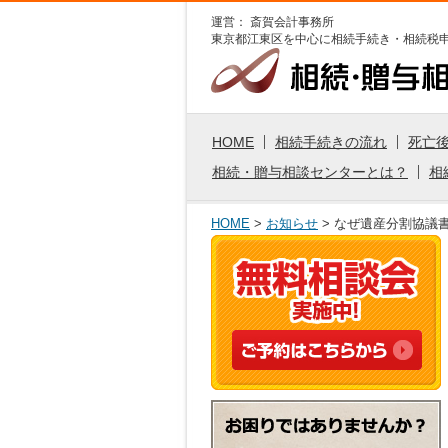
運営： 斎賀会計事務所
東京都江東区を中心に
相続手続き・相続税
HOME
相続手続きの流れ
死亡
相続・贈与相談センターとは？
相
HOME
>
お知らせ
> なぜ遺産分割協議