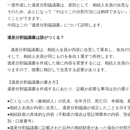
一度作成した遺産分割協議書は、原則として、相続人全員の合意な
そのため、あとになって『やはりこの分割方法には納得できない』
ぐことができます。
今回はこの『遺産分割協議書』について説明します。
遺産分割協議書は誰がつくる？
遺産分割協議書は、相続人全員が内容に合意して署名し、各自の
そして、相続人全員が同じものを各自１通ずつ所持します。
遺産分割協議書を作成した後に内容を変更するには、相続人全員の
りますので、慎重に検討して合意する必要があります。
【遺産分割協議書の書き方】
遺産分割協議書を作成するにあたり、記載が必要な事項は次の通り
●亡くなった方（被相続人）の氏名、生年月日、死亡日、本籍地、
●相続人全員が内容に合意し、遺産分割協議が成立したことを示す
●相続財産の具体的な内容（不動産の場合は登記簿謄本の内容、預
別・口座番号）
●遺産分割協議書に記載された以外の相続財産があった場合の分割