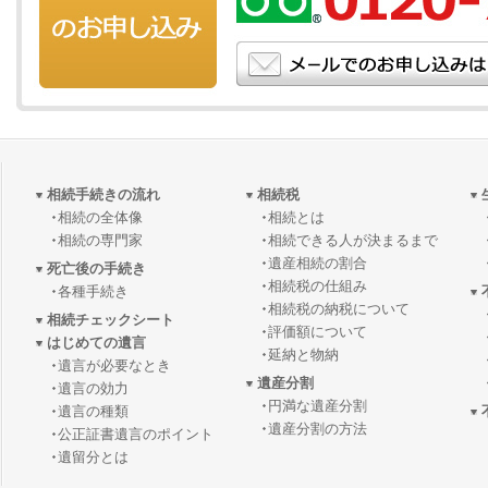
相続手続きの流れ
相続税
相続の全体像
相続とは
相続の専門家
相続できる人が決まるまで
遺産相続の割合
死亡後の手続き
相続税の仕組み
各種手続き
相続税の納税について
相続チェックシート
評価額について
はじめての遺言
延納と物納
遺言が必要なとき
遺産分割
遺言の効力
円満な遺産分割
遺言の種類
遺産分割の方法
公正証書遺言のポイント
遺留分とは