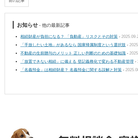
前の記事
お知らせ
- 他の最新記事
相続財産が負担になる？ 「負動産」リスクとその対策
-
2025.09.
「手放したい土地」があるなら 国庫帰属制度という選択肢
-
2025
不動産の生前贈与のメリット 正しい判断のための基礎知識
-
2025
「放置できない相続」に備える 登記義務化で変わる不動産管理
-
「名義預金」は相続財産？ 名義預金に関する誤解と対策
-
2025.0