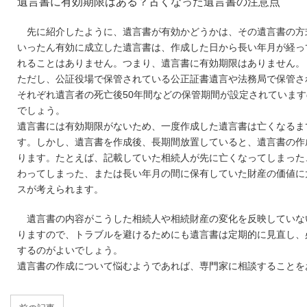
遺言書に有効期限はある？古くなった遺言書の注意点
先に紹介したように、遺言書が有効かどうかは、その遺言書の方
いったん有効に成立した遺言書は、作成した日から長い年月が経っ
れることはありません。つまり、遺言書に有効期限はありません。
ただし、公証役場で保管されている公正証書遺言や法務局で保管さ
それぞれ遺言者の死亡後50年間などの保管期間が設定されていま
でしょう。
遺言書には有効期限がないため、一度作成した遺言書は亡くなるま
す。しかし、遺言書を作成後、長期間放置していると、遺言書の作
ります。たとえば、記載していた相続人が先に亡くなってしまった
わってしまった、または長い年月の間に保有していた財産の価値に
スが考えられます。
遺言書の内容がこうした相続人や相続財産の変化を反映していな
りますので、トラブルを避けるためにも遺言書は定期的に見直し、
するのがよいでしょう。
遺言書の作成について悩むようであれば、専門家に相談することを