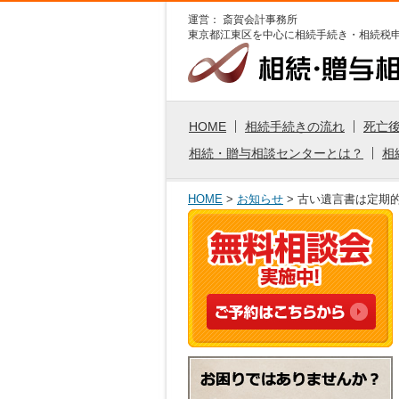
運営： 斎賀会計事務所
東京都江東区を中心に
相続手続き・相続税
HOME
相続手続きの流れ
死亡
相続・贈与相談センターとは？
相
HOME
>
お知らせ
> 古い遺言書は定期