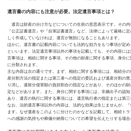
遺言書の内容にも注意が必要。法定遺言事項とは？
遺言は財産の分け方などについての生前の意思表示です。その内
『公正証書遺言』や『自筆証書遺言』など、法律によって厳格に定
しく作成していなければ、遺言が無効になることもあります。
ほかに、遺言書の記載内容についても法的な効力をもつ事項が定め
といいます。法定遺言事項以外の事項を記載しても、その内容には
言事項は、相続に関する事項、その他の財産に関する事項、身分に
に分類されます。
主な内容は次の通りです。まず、相続に関する事項には、相続分の
産分割方法の指定または第三者への指定の委託および遺産分割の禁
り消し、遺留分侵害額の負担割合の指定などがあり、そのほかの財
定などがあります。また、身分に関する事項には、非嫡出子の認知
あり、遺言の執行に関する事項には、遺言執行者の指定または第三
なお、法的遺言事項以外の内容は、法的な効果は生じませんが、『
ます。なぜ遺産をこのように分けたのかなどを記載して、相続トラ
への感謝の気持ちや葬儀や納骨についての希望を伝えたりする場合