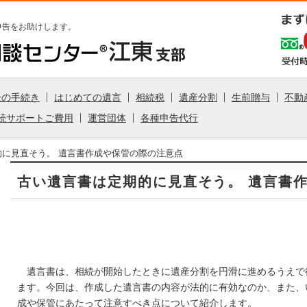
申告をお助けします。
後の手続き
はじめての遺言
相続税
遺産分割
生前贈与
不動
続サポートご費用
運営団体
各種申告代行
的に見直そう。 遺言書作成や保管の際の注意点
古い遺言書は定期的に見直そう。 遺言書
遺言書は、相続が開始したときに遺産分割を円滑に進めるうえで
ます。今回は、作成した遺言書の内容が法的に有効なのか、また、
成や保管にあたって注意すべき点について紹介します。