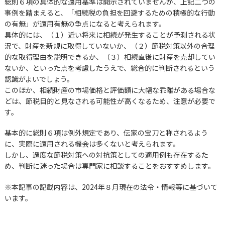
総則６項の具体的な適用基準は開示されていませんが、上記二つの
事例を踏まえると、「相続税の負担を回避するための積極的な行動
の有無」が適用有無の争点になると考えられます。
具体的には、（１）近い将来に相続が発生することが予測される状
況で、財産を新規に取得していないか、（２）節税対策以外の合理
的な取得理由を説明できるか、（３）相続直後に財産を売却してい
ないか、といった点を考慮したうえで、総合的に判断されるという
認識がよいでしょう。
このほか、相続財産の市場価格と評価額に大幅な乖離がある場合な
どは、節税目的と見なされる可能性が高くなるため、注意が必要で
す。
基本的に総則６項は例外規定であり、伝家の宝刀と称されるよう
に、実際に適用される機会は多くないと考えられます。
しかし、過度な節税対策への対抗策としての適用例も存在するた
め、判断に迷った場合は専門家に相談することをおすすめします。
※本記事の記載内容は、2024年８月現在の法令・情報等に基づいて
います。