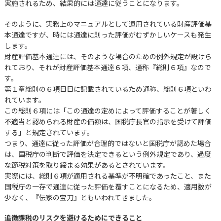
実施されるため、結果的には通達に従うことになります。
そのように、実務上のマニュアルとして運用されている財産評価基
本通達ですが、時には通達に則った評価がむずかしいケースも発生
します。
財産評価基本通達には、そのような場合のための例外規定が設けら
れており、それが財産評価基本通達６項、通称『総則６項』なので
す。
第１章総則の６項目目に記載されているため通称、総則６項といわ
れています。
この総則６項には「この通達の定めによって評価することが著しく
不適当と認められる財産の価額は、国税庁長官の指示を受けて評価
する」と規定されています。
つまり、通達に従った評価が合理的ではないと国税庁が認めた場合
は、国税庁の判断で評価を決定できるという例外規定であり、過度
な節税対策を取り締まる効果があるとされています。
実際には、総則６項が適用される基準が不明確であったこと、また
国税庁の一存で通達に従った評価を覆すことになるため、適用数が
少なく、『伝家の宝刀』ともいわれてきました。
追徴課税のリスクを避けるためにできること