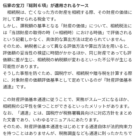
伝家の宝刀『総則６項』が適用されるケース
相続税は、亡くなった方の財産を相続する際、その財産の価値に
対して課せられる税金です。
しかし、課税額の基準となる「財産の価値」について、相続税法に
は「当該財産の取得の時（＝相続時）における時価」で評価される
という記載しかなく、具体的な算出方法は定められていません。
そのため、納税者によって異なる評価方法や算出方法を用いると、
評価額の妥当性の検証に時間がかかるほか、同じ財産であっても評
価額に差が生じ、相続税の納税額が変わるといった不公平が生じる
可能性があります。
そうした事態を防ぐため、国税庁が、相続税や贈与税を計算する際
に、対象財産の価額評価基準として定めているのが『財産評価基本
通達』です。
この財産評価基本通達に従うことで、実務がスムーズになるほか、
相続税の公平性を保つことができるといったメリットがあります。
なお、「通達」とは、国税庁が税務署職員向けに対応方針をまとめ
た文書であり、いわゆるマニュアルにあたります。
そのため、財産評価基本通達をはじめとする通達自体が法的拘束力
を持つことはありませんが、税務調査なども通達に則ったかたちで