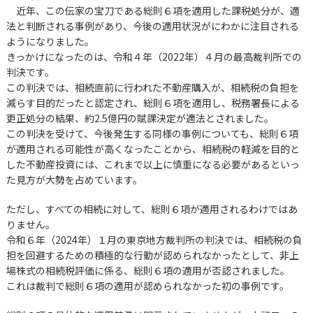
近年、この伝家の宝刀である総則６項を適用した課税処分が、適
法と判断される事例があり、今後の適用状況がにわかに注目される
ようになりました。
きっかけになったのは、令和４年（2022年）４月の最高裁判所での
判決です。
この判決では、相続直前に行われた不動産購入が、相続税の負担を
減らす目的だったと認定され、総則６項を適用し、税務署長による
更正処分の結果、約2.5億円の賦課決定が適法とされました。
この判決を受けて、今後発生する同様の事例についても、総則６項
が適用される可能性が高くなったことから、相続税の軽減を目的と
した不動産投資には、これまで以上に慎重になる必要があるといっ
た見方が大勢を占めています。
ただし、すべての相続に対して、総則６項が適用されるわけではあ
りません。
令和６年（2024年）１月の東京地方裁判所の判決では、相続税の負
担を回避するための積極的な行動が認められなかったとして、非上
場株式の相続税評価に係る、総則６項の適用が否認されました。
これは裁判で総則６項の適用が認められなかった初の事例です。